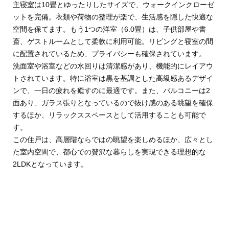
主寝室は10畳とゆったりしたサイズで、ウォークインクローゼ
ットを完備。衣類や荷物の整理が楽で、生活感を隠した快適な
空間を保てます。もう1つの洋室（6.0畳）は、子供部屋や書
斎、ゲストルームとして柔軟に利用可能。リビングと寝室の間
に配置されているため、プライバシーも確保されています。
洗面室や浴室などの水回りは清潔感があり、機能的にレイアウ
トされています。特に浴室は黒を基調とした高級感あるデザイ
ンで、一日の疲れを癒すのに最適です。また、バルコニーは2
面あり、ガラス張りとなっているので抜け感のある眺望を確保
するほか、リラックススペースとして活用することも可能で
す。
この住戸は、高層階ならではの眺望を楽しめるほか、広々とし
た室内空間で、都心での贅沢な暮らしを実現できる理想的な
2LDKとなっています。