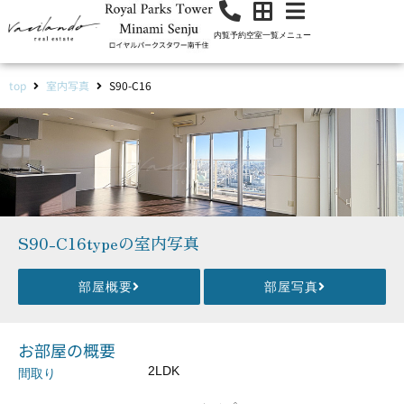
内覧予約
空室一覧
メニュー
top
室内写真
S90-C16
S90-C16typeの室内写真
部屋概要
部屋写真
お部屋の概要
2LDK
間取り